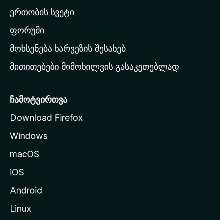
ა
ერთობის სვეტი
ვ
ა
ფორუმი
რ
მოხსენება ხარვეზის შესახებ
გ
მითითებები მიმოხილვის გასაკეთებლად
ვ
ე
რ
ჩამოტვირთვა
დ
Download Firefox
ზ
Windows
ე
გ
macOS
ა
iOS
დ
ა
Android
ს
Linux
ვ