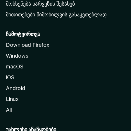
რ
მოხსენება ხარვეზის შესახებ
გ
მითითებები მიმოხილვის გასაკეთებლად
ვ
ე
რ
ჩამოტვირთვა
დ
Download Firefox
ზ
Windows
ე
გ
macOS
ა
iOS
დ
ა
Android
ს
Linux
ვ
All
ლ
ა
უახლესი ანაწყობები