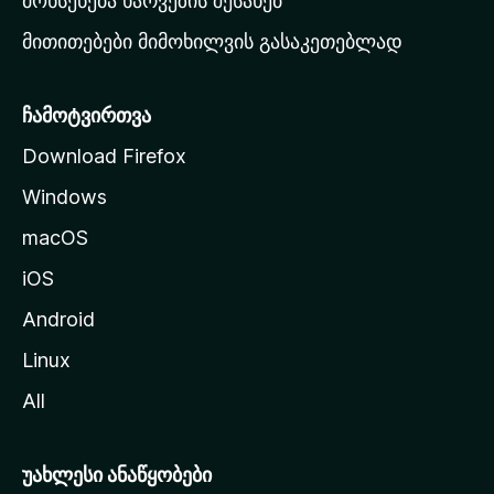
მოხსენება ხარვეზის შესახებ
გ
მითითებები მიმოხილვის გასაკეთებლად
ვ
ე
რ
ჩამოტვირთვა
დ
Download Firefox
ზ
Windows
ე
გ
macOS
ა
iOS
დ
ა
Android
ს
Linux
ვ
All
ლ
ა
უახლესი ანაწყობები