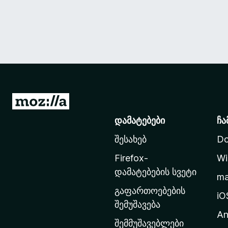
M
o
დამატებები
ჩა
z
შესახებ
Do
i
l
Firefox-
Wi
l
დამატებების სვეტი
m
a
გაფართოებების
-
iO
შემუშავება
ს
An
მ
შემმუშავებლები