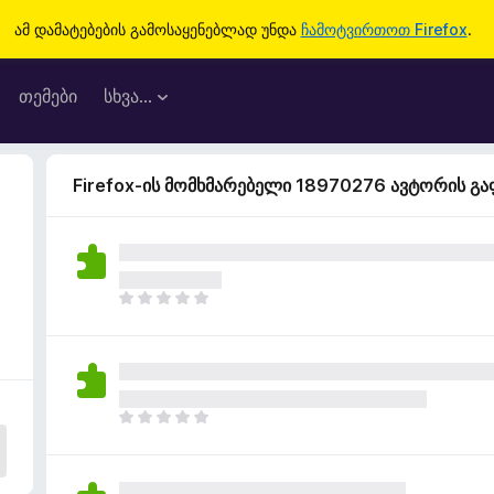
ამ დამატებების გამოსაყენებლად უნდა
ჩამოტვირთოთ Firefox
.
თემები
სხვა…
Firefox-ის მომხმარებელი 18970276 ავტორის გ
ჯ
ე
რ
ა
რ
შ
ჯ
ე
ე
ფ
რ
ა
ა