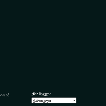
ენის შეცვლა
იით
ან