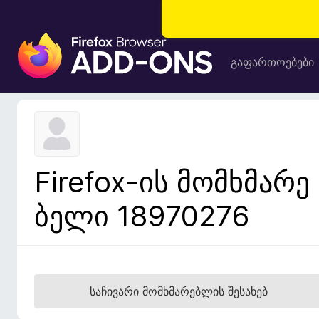
F
i
გაფართოებები
r
e
f
o
x
-
Firefox-ის მომხმარე
ბ
რ
ბელი 18970276
ა
უ
ზ
ე
რ
საჩივარი მომხმარებლის შესახებ
ი
ს