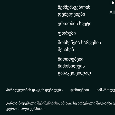
Li
თ
შემმუშავებლის
ა
All
დებულებები
ვ
ერთობის სვეტი
ა
რ
ფორუმი
გ
მოხსენება ხარვეზის
ვ
შესახებ
ე
მითითებები
რ
მიმოხილვის
დ
გასაკეთებლად
ზ
ე
გ
პირადულობის დაცვის დებულება
ფუნთუშები
სამართლებ
ა
დ
გარდა მოცემული
შენიშვნებისა
, ამ საიტზე არსებული შიგთავს
ა
უფრო ახალი ვერსიით.