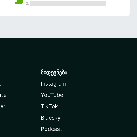
ა
მიდევნება
t
Instagram
ute
YouTube
er
TikTok
Bluesky
Podcast