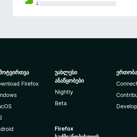
მოტვირთვა
უახლესი
ერთობ
ანაწყობები
wnload Firefox
Connec
Nightly
ndows
Contrib
Beta
acOS
Develop
S
Firefox
droid
საქმიანობისთვის