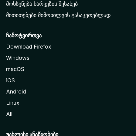
რ
მოხსენება ხარვეზის შესახებ
გ
მითითებები მიმოხილვის გასაკეთებლად
ვ
ე
რ
ჩამოტვირთვა
დ
Download Firefox
ზ
Windows
ე
გ
macOS
ა
iOS
დ
ა
Android
ს
Linux
ვ
All
ლ
ა
უახლესი ანაწყობები