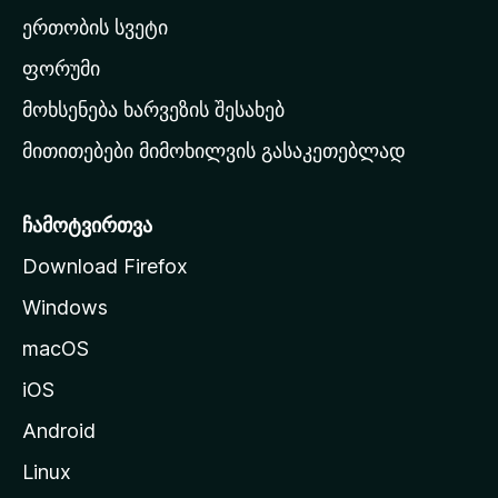
ა
ერთობის სვეტი
ვ
ა
ფორუმი
რ
მოხსენება ხარვეზის შესახებ
გ
მითითებები მიმოხილვის გასაკეთებლად
ვ
ე
რ
ჩამოტვირთვა
დ
Download Firefox
ზ
Windows
ე
გ
macOS
ა
iOS
დ
ა
Android
ს
Linux
ვ