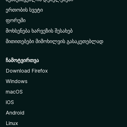
ა
ერთობის სვეტი
ვ
ა
ფორუმი
რ
მოხსენება ხარვეზის შესახებ
გ
მითითებები მიმოხილვის გასაკეთებლად
ვ
ე
რ
ჩამოტვირთვა
დ
Download Firefox
ზ
Windows
ე
გ
macOS
ა
iOS
დ
ა
Android
ს
Linux