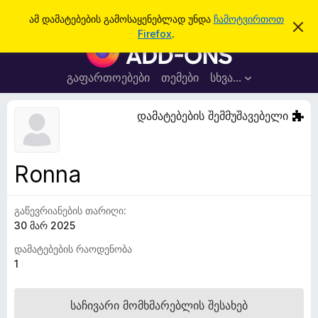
ძ
შესვლა
ამ დამატებების გამოსაყენებლად უნდა
ჩამოტვირთოთ
ა
ი
Firefox
.
მ
F
ე
შ
i
ე
ბ
ტ
r
გაფართოებები
თემები
სხვა…
ა
ყ
e
ო
ბ
f
დამატებების შემმუშავებელი
ი
o
ნ
ე
x
ბ
-
ი
Ronna
ს
ბ
დ
რ
ა
მ
გაწევრიანების თარიღი:
ა
ა
30 მარ 2025
უ
ლ
ვ
ზ
დამატებების რაოდენობა
ა
ე
1
რ
ი
საჩივარი მომხმარებლის შესახებ
ს