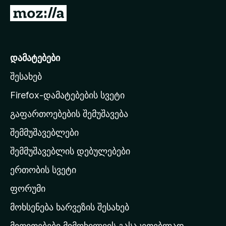
დ
M
ა
o
მ
z
ა
i
დამატებები
ტ
l
ე
შესახებ
l
ბ
a
ე
Firefox-დამატებების სვეტი
ბ
-
გაფართოებების შემუშავება
ი
ს
შემმუშავებლები
მ
თ
შემმუშავებლის დებულებები
ა
ერთობის სვეტი
ვ
ა
ფორუმი
რ
მოხსენება ხარვეზის შესახებ
გ
მითითებები მიმოხილვის გასაკეთებლად