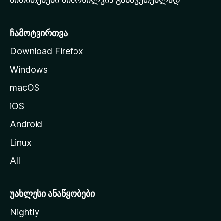
ვ
ე
რ
ჩამოტვირთვა
დ
Download Firefox
ზ
Windows
ე
გ
macOS
ა
iOS
დ
ა
Android
ს
Linux
ვ
All
ლ
ა
უახლესი ანაწყობები
Nightly