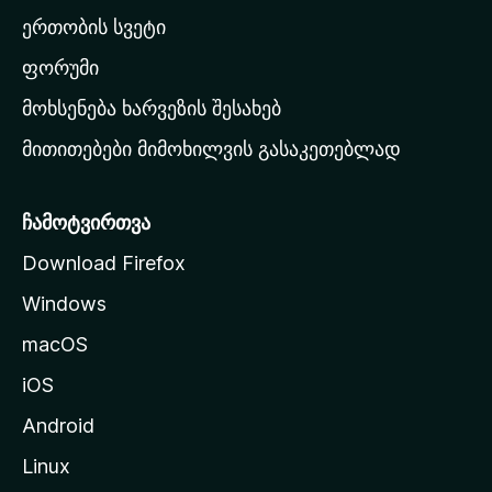
ა
ერთობის სვეტი
ვ
ა
ფორუმი
რ
მოხსენება ხარვეზის შესახებ
გ
მითითებები მიმოხილვის გასაკეთებლად
ვ
ე
რ
ჩამოტვირთვა
დ
Download Firefox
ზ
Windows
ე
გ
macOS
ა
iOS
დ
ა
Android
ს
Linux
ვ