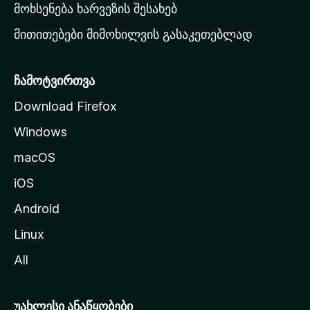
რ
მოხსენება ხარვეზის შესახებ
გ
მითითებები მიმოხილვის გასაკეთებლად
ვ
ე
რ
ჩამოტვირთვა
დ
Download Firefox
ზ
Windows
ე
გ
macOS
ა
iOS
დ
ა
Android
ს
Linux
ვ
All
ლ
ა
უახლესი ანაწყობები