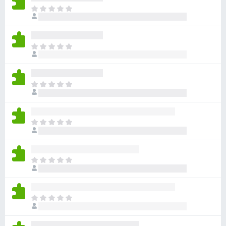
დ
ჯ
ე
ა
რ
მ
ა
ა
ჯ
რ
ტ
ე
შ
რ
ე
ე
ა
ბ
ფ
ჯ
რ
ე
ა
ე
შ
ს
ბ
რ
ე
ე
ა
ი
ფ
ჯ
ბ
რ
ა
ე
უ
შ
ს
რ
ლ
ე
ე
ა
ა
ფ
ჯ
ბ
რ
ა
ე
უ
შ
ს
რ
ლ
ე
ე
ა
ა
ფ
ჯ
ბ
რ
ა
ე
უ
შ
ს
რ
ლ
ე