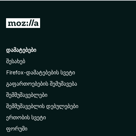
ა
ს
რ
ე
შ
ბ
ე
M
უ
ფ
ლ
o
ა
ა
z
ს
ე
i
დამატებები
ბ
l
უ
შესახებ
l
ლ
a
ა
Firefox-დამატებების სვეტი
-
გაფართოებების შემუშავება
ს
შემმუშავებლები
მ
თ
შემმუშავებლის დებულებები
ა
ერთობის სვეტი
ვ
ა
ფორუმი