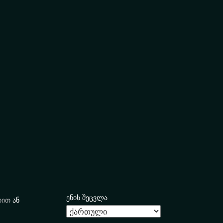
ენის შეცვლა
იით
ან