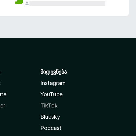
ა
მიდევნება
t
Instagram
ute
YouTube
er
TikTok
Bluesky
Podcast