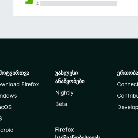
მოტვირთვა
უახლესი
ერთობ
ანაწყობები
wnload Firefox
Connec
Nightly
ndows
Contrib
Beta
acOS
Develop
S
Firefox
droid
საქმიანობისთვის