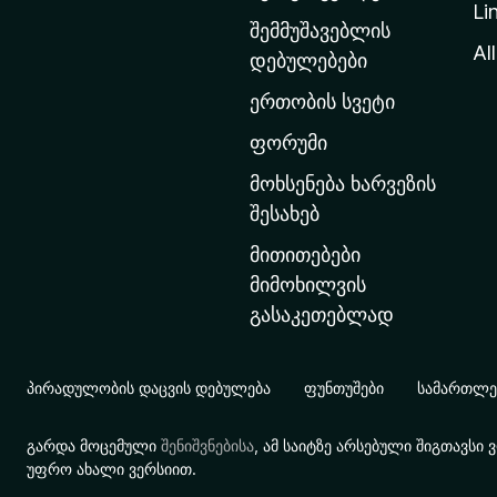
Li
თ
შემმუშავებლის
ა
All
დებულებები
ვ
ერთობის სვეტი
ა
რ
ფორუმი
გ
მოხსენება ხარვეზის
ვ
შესახებ
ე
მითითებები
რ
მიმოხილვის
დ
გასაკეთებლად
ზ
ე
გ
პირადულობის დაცვის დებულება
ფუნთუშები
სამართლებ
ა
დ
გარდა მოცემული
შენიშვნებისა
, ამ საიტზე არსებული შიგთავს
ა
უფრო ახალი ვერსიით.