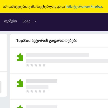
ამ დამატებების გამოსაყენებლად უნდა
ჩამოტვირთოთ Firefox
.
თემები
სხვა…
TopSod ავტორის გაფართოებები
ჯ
ე
რ
ა
რ
შ
ჯ
ე
ე
ფ
რ
ა
ა