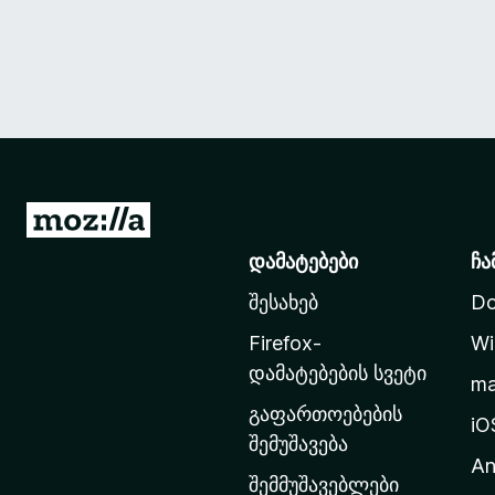
M
o
დამატებები
ჩა
z
შესახებ
Do
i
l
Firefox-
Wi
l
დამატებების სვეტი
m
a
გაფართოებების
-
iO
შემუშავება
ს
An
მ
შემმუშავებლები