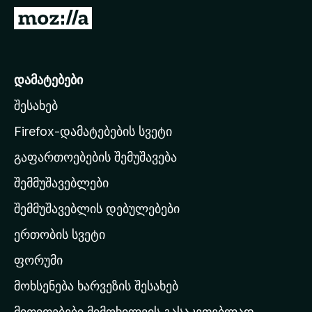
დ
M
ა
o
მ
z
ა
i
დამატებები
ტ
l
ე
შესახებ
l
ბ
a
ე
Firefox-დამატებების სვეტი
ბ
-
გაფართოებების შემუშავება
ი
ს
შემმუშავებლები
მ
თ
შემმუშავებლის დებულებები
ა
ერთობის სვეტი
ვ
ა
ფორუმი
რ
მოხსენება ხარვეზის შესახებ
გ
მითითებები მიმოხილვის გასაკეთებლად