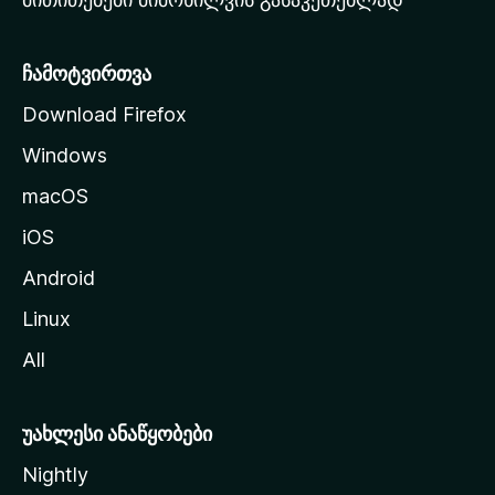
ვ
ე
რ
ჩამოტვირთვა
დ
Download Firefox
ზ
Windows
ე
გ
macOS
ა
iOS
დ
ა
Android
ს
Linux
ვ
All
ლ
ა
უახლესი ანაწყობები
Nightly