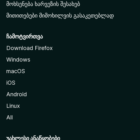
რ
მოხსენება ხარვეზის შესახებ
გ
მითითებები მიმოხილვის გასაკეთებლად
ვ
ე
რ
ჩამოტვირთვა
დ
Download Firefox
ზ
Windows
ე
გ
macOS
ა
iOS
დ
ა
Android
ს
Linux
ვ
All
ლ
ა
უახლესი ანაწყობები