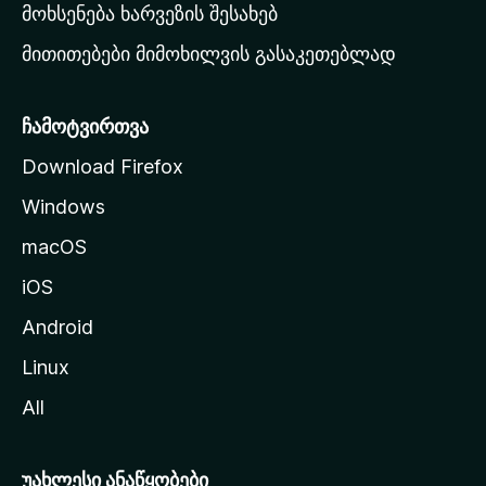
რ
მოხსენება ხარვეზის შესახებ
გ
მითითებები მიმოხილვის გასაკეთებლად
ვ
ე
რ
ჩამოტვირთვა
დ
Download Firefox
ზ
Windows
ე
გ
macOS
ა
iOS
დ
ა
Android
ს
Linux
ვ
All
ლ
ა
უახლესი ანაწყობები