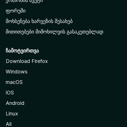
ერთობის სვეტი
ვ
ა
ფორუმი
რ
მოხსენება ხარვეზის შესახებ
გ
მითითებები მიმოხილვის გასაკეთებლად
ვ
ე
რ
ჩამოტვირთვა
დ
Download Firefox
ზ
Windows
ე
გ
macOS
ა
iOS
დ
ა
Android
ს
Linux
ვ
All
ლ