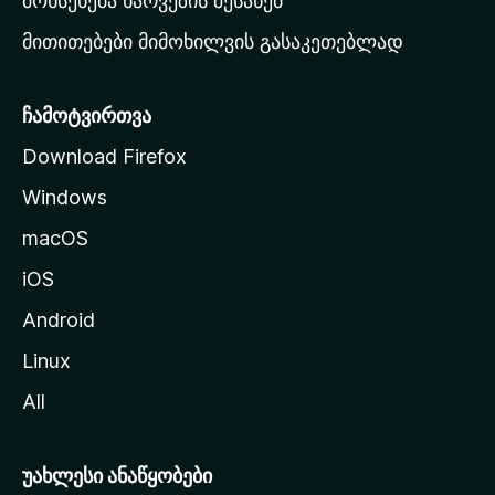
მოხსენება ხარვეზის შესახებ
გ
მითითებები მიმოხილვის გასაკეთებლად
ვ
ე
რ
ჩამოტვირთვა
დ
Download Firefox
ზ
Windows
ე
გ
macOS
ა
iOS
დ
ა
Android
ს
Linux
ვ
All
ლ
ა
უახლესი ანაწყობები