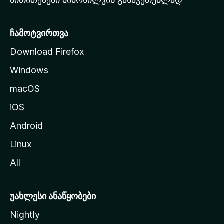
ვ
ე
რ
ჩამოტვირთვა
დ
Download Firefox
ზ
Windows
ე
გ
macOS
ა
iOS
დ
ა
Android
ს
Linux
ვ
All
ლ
ა
უახლესი ანაწყობები
Nightly