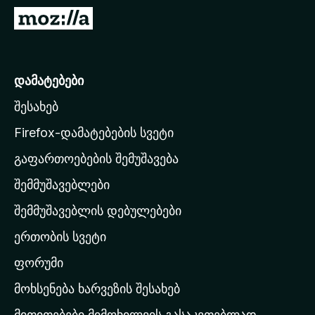
დ
M
ა
o
მ
z
ა
i
დამატებები
ტ
l
ე
შესახებ
l
ბ
a
ე
Firefox-დამატებების სვეტი
ბ
-
გაფართოებების შემუშავება
ი
ს
შემმუშავებლები
მ
თ
შემმუშავებლის დებულებები
ა
ერთობის სვეტი
ვ
ა
ფორუმი
რ
მოხსენება ხარვეზის შესახებ
გ
მითითებები მიმოხილვის გასაკეთებლად