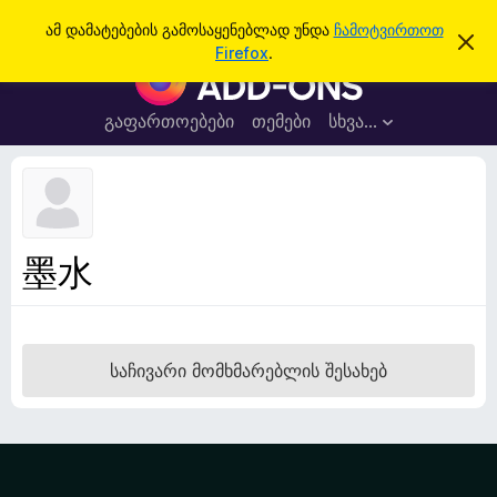
ძ
შესვლა
ამ დამატებების გამოსაყენებლად უნდა
ჩამოტვირთოთ
ა
ი
Firefox
.
მ
F
ე
შ
i
ე
ბ
ტ
r
გაფართოებები
თემები
სხვა…
ა
ყ
e
ო
ბ
f
ი
o
ნ
ე
x
ბ
-
ი
墨水
ს
ბ
დ
რ
ა
მ
ა
ა
უ
ლ
საჩივარი მომხმარებლის შესახებ
ვ
ზ
ა
ე
რ
ი
ს