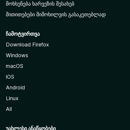
რ
მოხსენება ხარვეზის შესახებ
გ
მითითებები მიმოხილვის გასაკეთებლად
ვ
ე
რ
ჩამოტვირთვა
დ
Download Firefox
ზ
Windows
ე
გ
macOS
ა
iOS
დ
ა
Android
ს
Linux
ვ
All
ლ
ა
უახლესი ანაწყობები