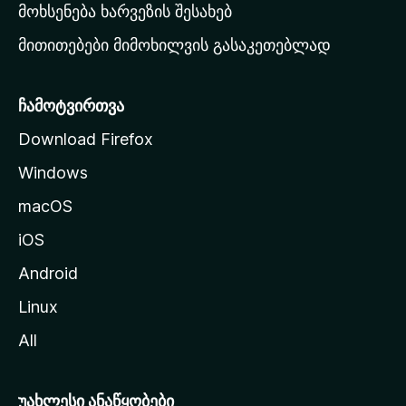
რ
მოხსენება ხარვეზის შესახებ
გ
მითითებები მიმოხილვის გასაკეთებლად
ვ
ე
რ
ჩამოტვირთვა
დ
Download Firefox
ზ
Windows
ე
გ
macOS
ა
iOS
დ
ა
Android
ს
Linux
ვ
All
ლ
ა
უახლესი ანაწყობები