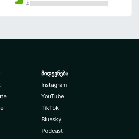
ა
მიდევნება
t
Instagram
ute
YouTube
er
TikTok
Bluesky
Podcast