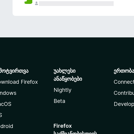
მოტვირთვა
უახლესი
ერთობ
ანაწყობები
wnload Firefox
Connec
Nightly
ndows
Contrib
Beta
acOS
Develop
S
Firefox
droid
საქმიანობისთვის