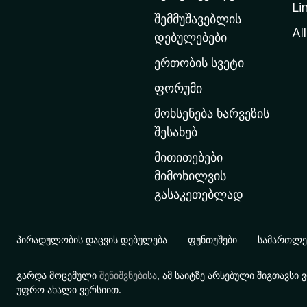
Li
თ
შემმუშავებლის
ა
All
დებულებები
ვ
ერთობის სვეტი
ა
რ
ფორუმი
გ
მოხსენება ხარვეზის
ვ
შესახებ
ე
მითითებები
რ
მიმოხილვის
დ
გასაკეთებლად
ზ
ე
გ
პირადულობის დაცვის დებულება
ფუნთუშები
სამართლებ
ა
დ
გარდა მოცემული
შენიშვნებისა
, ამ საიტზე არსებული შიგთავს
ა
უფრო ახალი ვერსიით.