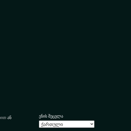
ენის შეცვლა
იით
ან