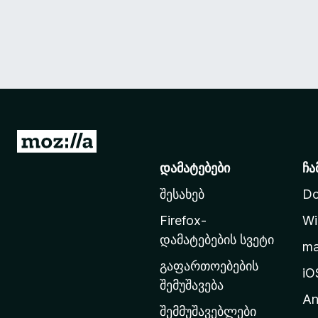
M
o
დამატებები
ჩა
z
შესახებ
Do
i
l
Firefox-
Wi
l
დამატებების სვეტი
m
a
გაფართოებების
-
iO
შემუშავება
ს
An
მ
შემმუშავებლები