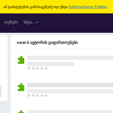
ამ დამატებების გამოსაყენებლად უნდა
ჩამოტვირთოთ Firefox
.
თემები
სხვა…
sward ავტორის გაფართოებები
ჯ
ე
რ
ა
რ
შ
ჯ
ე
ე
ფ
რ
ა
ა