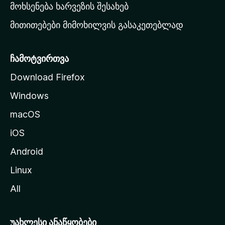
რ
მოხსენება ხარვეზის შესახებ
გ
მითითებები მიმოხილვის გასაკეთებლად
ვ
ე
რ
ჩამოტვირთვა
დ
Download Firefox
ზ
Windows
ე
გ
macOS
ა
iOS
დ
ა
Android
ს
Linux
ვ
All
ლ
ა
უახლესი ანაწყობები