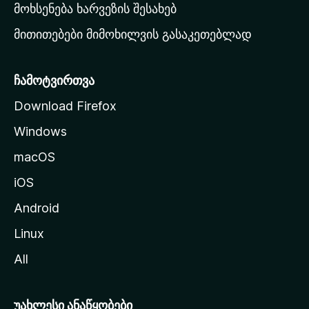
რ
მოხსენება ხარვეზის შესახებ
გ
მითითებები მიმოხილვის გასაკეთებლად
ვ
ე
რ
ჩამოტვირთვა
დ
Download Firefox
ზ
Windows
ე
გ
macOS
ა
iOS
დ
ა
Android
ს
Linux
ვ
All
ლ
ა
უახლესი ანაწყობები