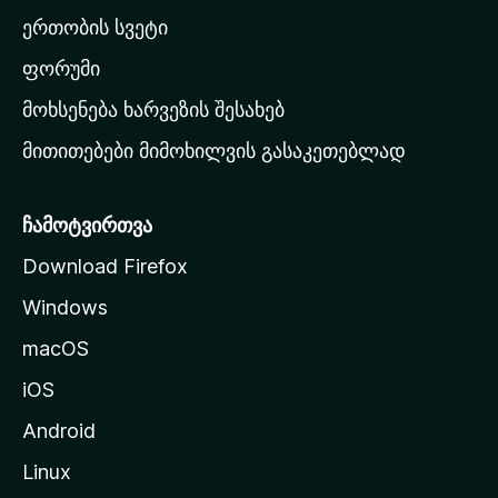
ა
ერთობის სვეტი
ვ
ა
ფორუმი
რ
მოხსენება ხარვეზის შესახებ
გ
მითითებები მიმოხილვის გასაკეთებლად
ვ
ე
რ
ჩამოტვირთვა
დ
Download Firefox
ზ
Windows
ე
გ
macOS
ა
iOS
დ
ა
Android
ს
Linux
ვ