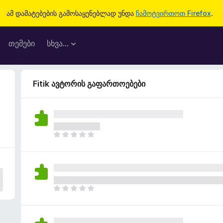
ამ დამატებების გამოსაყენებლად უნდა
ჩამოტვირთოთ Firefox
.
თემები
სხვა…
Fitik ავტორის გაფართოებები
ჯ
ე
რ
ა
რ
შ
ჯ
ე
ე
ფ
რ
ა
ა