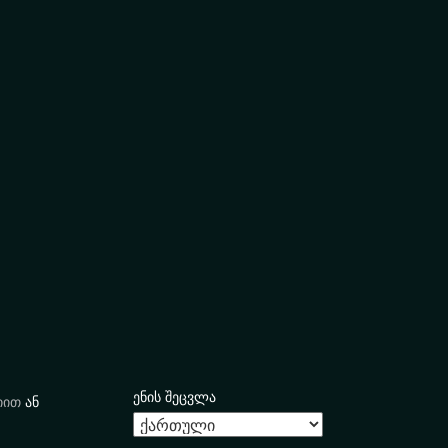
ენის შეცვლა
იით
ან