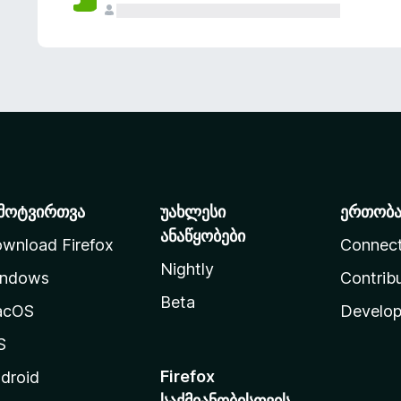
მოტვირთვა
უახლესი
ერთობ
ანაწყობები
wnload Firefox
Connec
Nightly
ndows
Contrib
Beta
acOS
Develop
S
Firefox
droid
საქმიანობისთვის