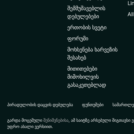
Li
თ
შემმუშავებლის
ა
All
დებულებები
ვ
ერთობის სვეტი
ა
რ
ფორუმი
გ
მოხსენება ხარვეზის
ვ
შესახებ
ე
მითითებები
რ
მიმოხილვის
დ
გასაკეთებლად
ზ
ე
გ
პირადულობის დაცვის დებულება
ფუნთუშები
სამართლებ
ა
დ
გარდა მოცემული
შენიშვნებისა
, ამ საიტზე არსებული შიგთავს
ა
უფრო ახალი ვერსიით.