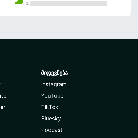
ა
მიდევნება
t
Instagram
ute
YouTube
er
TikTok
Bluesky
Podcast