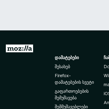
M
o
დამატებები
ჩა
z
შესახებ
Do
i
l
Firefox-
Wi
l
დამატებების სვეტი
m
a
გაფართოებების
-
iO
შემუშავება
ს
An
მ
შემმუშავებლები