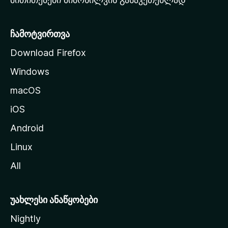
ვ
ე
რ
ჩამოტვირთვა
დ
Download Firefox
ზ
Windows
ე
გ
macOS
ა
iOS
დ
ა
Android
ს
Linux
ვ
All
ლ
ა
უახლესი ანაწყობები
Nightly