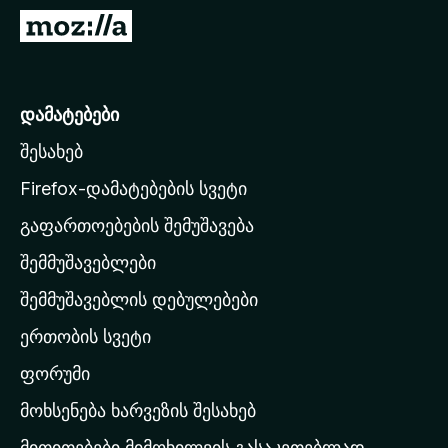
დ
M
ა
o
მ
z
ა
i
დამატებები
ტ
l
ე
შესახებ
l
ბ
a
ე
Firefox-დამატებების სვეტი
ბ
-
გაფართოებების შემუშავება
ი
ს
შემმუშავებლები
მ
თ
შემმუშავებლის დებულებები
ა
ერთობის სვეტი
ვ
ა
ფორუმი
რ
მოხსენება ხარვეზის შესახებ
გ
მითითებები მიმოხილვის გასაკეთებლად