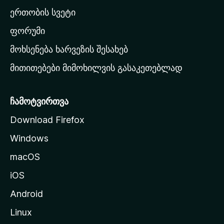
ა
ერთობის სვეტი
ვ
ა
ფორუმი
რ
მოხსენება ხარვეზის შესახებ
გ
მითითებები მიმოხილვის გასაკეთებლად
ვ
ე
რ
ჩამოტვირთვა
დ
Download Firefox
ზ
Windows
ე
გ
macOS
ა
iOS
დ
ა
Android
ს
Linux
ვ