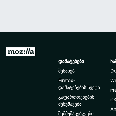
M
o
დამატებები
ჩა
z
შესახებ
Do
i
l
Firefox-
Wi
l
დამატებების სვეტი
m
a
გაფართოებების
-
iO
შემუშავება
ს
An
მ
შემმუშავებლები