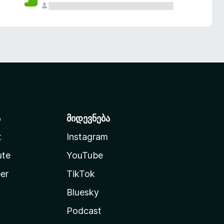
ა
მიდევნება
t
Instagram
ute
YouTube
er
TikTok
Bluesky
Podcast