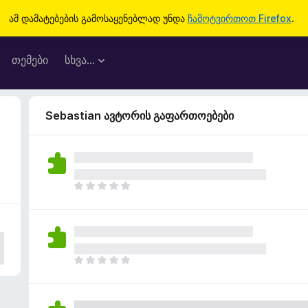
ამ დამატებების გამოსაყენებლად უნდა
ჩამოტვირთოთ Firefox
.
თემები
სხვა…
Sebastian ავტორის გაფართოებები
ჯ
ე
რ
ა
რ
შ
ჯ
ე
ე
ფ
რ
ა
ა