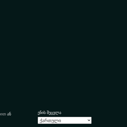
ენის შეცვლა
იით
ან