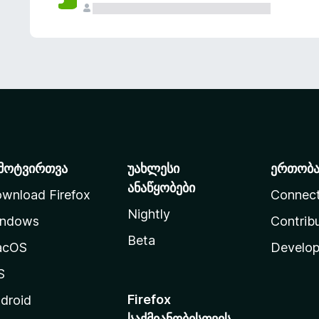
მოტვირთვა
უახლესი
ერთობ
ანაწყობები
wnload Firefox
Connec
Nightly
ndows
Contrib
Beta
acOS
Develop
S
Firefox
droid
საქმიანობისთვის