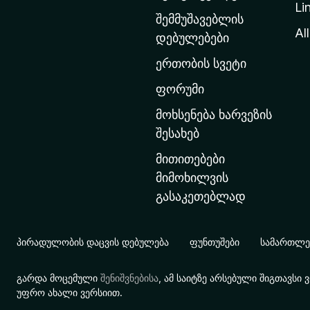
Li
თ
შემმუშავებლის
ა
All
დებულებები
ვ
ერთობის სვეტი
ა
რ
ფორუმი
გ
მოხსენება ხარვეზის
ვ
შესახებ
ე
მითითებები
რ
მიმოხილვის
დ
გასაკეთებლად
ზ
ე
გ
პირადულობის დაცვის დებულება
ფუნთუშები
სამართლებ
ა
დ
გარდა მოცემული
შენიშვნებისა
, ამ საიტზე არსებული შიგთავს
ა
უფრო ახალი ვერსიით.