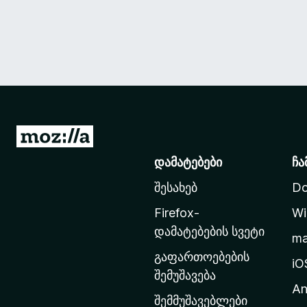
M
o
დამატებები
ჩა
z
შესახებ
Do
i
l
Firefox-
Wi
l
დამატებების სვეტი
m
a
გაფართოებების
-
iO
შემუშავება
ს
An
მ
შემმუშავებლები