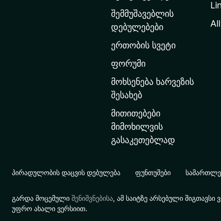
Li
თ
შემმუშავებლის
ა
All
დებულებები
ვ
ერთობის სვეტი
ა
რ
ფორუმი
გ
მოხსენება ხარვეზის
ვ
შესახებ
ე
მითითებები
რ
მიმოხილვის
დ
გასაკეთებლად
ზ
ე
გ
პირადულობის დაცვის დებულება
ფუნთუშები
სამართლებ
ა
დ
გარდა მოცემული
შენიშვნებისა
, ამ საიტზე არსებული შიგთავს
ა
უფრო ახალი ვერსიით.