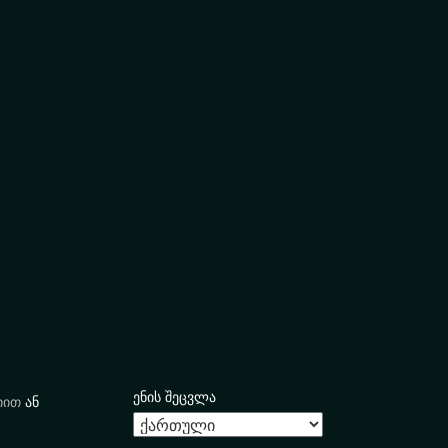
ენის შეცვლა
იით
ან