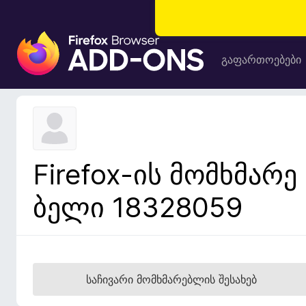
F
i
გაფართოებები
r
e
f
o
x
-
Firefox-ის მომხმარე
ბ
რ
ბელი 18328059
ა
უ
ზ
ე
რ
საჩივარი მომხმარებლის შესახებ
ი
ს