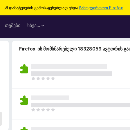
ამ დამატებების გამოსაყენებლად უნდა
ჩამოტვირთოთ Firefox
.
თემები
სხვა…
Firefox-ის მომხმარებელი 18328059 ავტორის გ
ჯ
ე
რ
ა
რ
შ
ჯ
ე
ე
ფ
რ
ა
ა