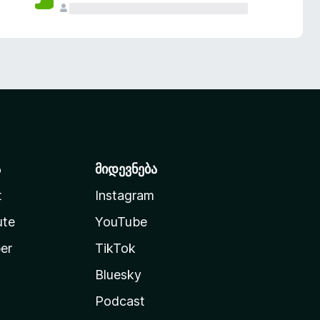
ა
მიდევნება
t
Instagram
ute
YouTube
er
TikTok
Bluesky
Podcast