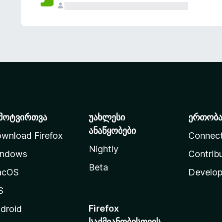
მოტვირთვა
უახლესი
ერთობ
ანაწყობები
wnload Firefox
Connec
Nightly
ndows
Contrib
Beta
acOS
Develop
S
Firefox
droid
საქმიანობისთვის