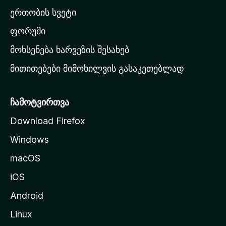
ა
ერთობის სვეტი
ვ
ა
ფორუმი
რ
მოხსენება ხარვეზის შესახებ
გ
მითითებები მიმოხილვის გასაკეთებლად
ვ
ე
რ
ჩამოტვირთვა
დ
Download Firefox
ზ
Windows
ე
გ
macOS
ა
iOS
დ
ა
Android
ს
Linux
ვ