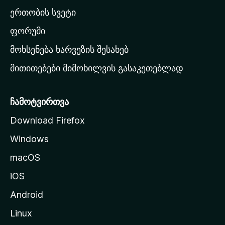
ა
ერთობის სვეტი
ვ
ა
ფორუმი
რ
მოხსენება ხარვეზის შესახებ
გ
მითითებები მიმოხილვის გასაკეთებლად
ვ
ე
რ
ჩამოტვირთვა
დ
Download Firefox
ზ
Windows
ე
გ
macOS
ა
iOS
დ
ა
Android
ს
Linux
ვ