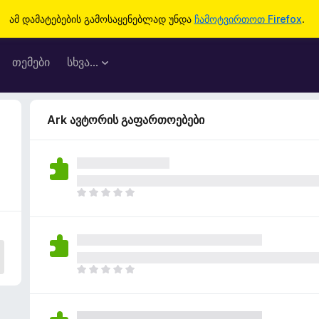
ამ დამატებების გამოსაყენებლად უნდა
ჩამოტვირთოთ Firefox
.
თემები
სხვა…
Ark ავტორის გაფართოებები
ჯ
ე
რ
ა
რ
შ
ჯ
ე
ე
ფ
რ
ა
ა