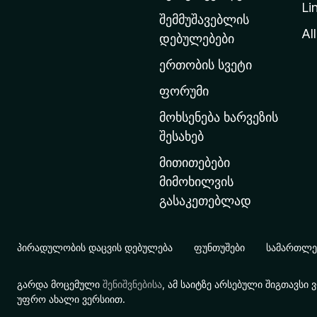
Li
თ
შემმუშავებლის
ა
All
დებულებები
ვ
ერთობის სვეტი
ა
რ
ფორუმი
გ
მოხსენება ხარვეზის
ვ
შესახებ
ე
მითითებები
რ
მიმოხილვის
დ
გასაკეთებლად
ზ
ე
გ
პირადულობის დაცვის დებულება
ფუნთუშები
სამართლებ
ა
დ
გარდა მოცემული
შენიშვნებისა
, ამ საიტზე არსებული შიგთავს
ა
უფრო ახალი ვერსიით.