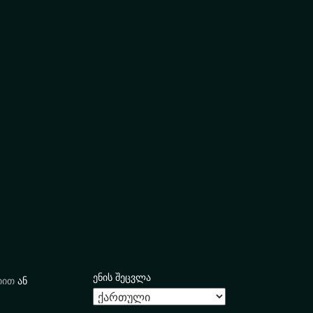
ენის შეცვლა
იით
ან