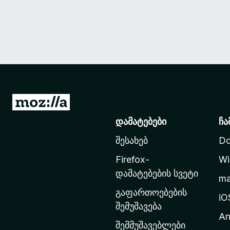
M
o
დამატებები
ჩა
z
შესახებ
Do
i
l
Firefox-
Wi
l
დამატებების სვეტი
m
a
გაფართოებების
-
iO
შემუშავება
ს
An
მ
შემმუშავებლები