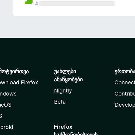
მოტვირთვა
უახლესი
ერთობ
ანაწყობები
wnload Firefox
Connec
Nightly
ndows
Contrib
Beta
acOS
Develop
S
Firefox
droid
საქმიანობისთვის