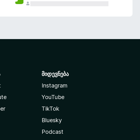
ა
მიდევნება
t
Instagram
ute
YouTube
er
TikTok
Bluesky
Podcast