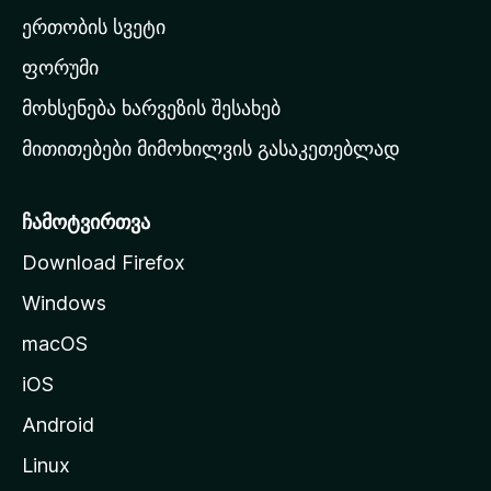
ა
ერთობის სვეტი
ვ
ა
ფორუმი
რ
მოხსენება ხარვეზის შესახებ
გ
მითითებები მიმოხილვის გასაკეთებლად
ვ
ე
რ
ჩამოტვირთვა
დ
Download Firefox
ზ
Windows
ე
გ
macOS
ა
iOS
დ
ა
Android
ს
Linux
ვ