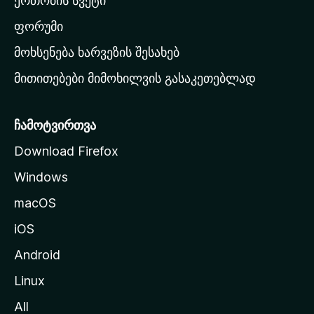
ერთობის სვეტი
ვ
ა
ფორუმი
რ
მოხსენება ხარვეზის შესახებ
გ
მითითებები მიმოხილვის გასაკეთებლად
ვ
ე
რ
ჩამოტვირთვა
დ
Download Firefox
ზ
Windows
ე
გ
macOS
ა
iOS
დ
ა
Android
ს
Linux
ვ
All
ლ