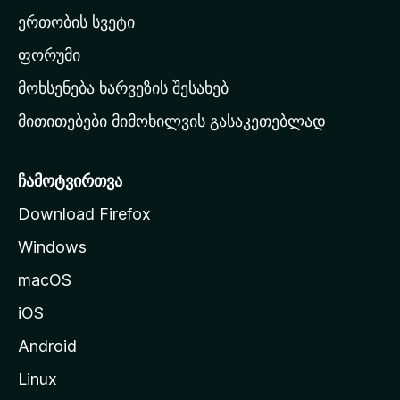
ა
ერთობის სვეტი
ვ
ა
ფორუმი
რ
მოხსენება ხარვეზის შესახებ
გ
მითითებები მიმოხილვის გასაკეთებლად
ვ
ე
რ
ჩამოტვირთვა
დ
Download Firefox
ზ
Windows
ე
გ
macOS
ა
iOS
დ
ა
Android
ს
Linux
ვ