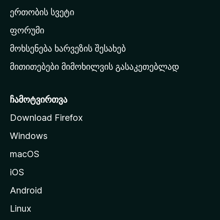
ა
ერთობის სვეტი
ვ
ა
ფორუმი
რ
მოხსენება ხარვეზის შესახებ
გ
მითითებები მიმოხილვის გასაკეთებლად
ვ
ე
რ
ჩამოტვირთვა
დ
Download Firefox
ზ
Windows
ე
გ
macOS
ა
iOS
დ
ა
Android
ს
Linux
ვ