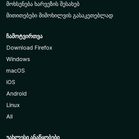
რ
მოხსენება ხარვეზის შესახებ
გ
მითითებები მიმოხილვის გასაკეთებლად
ვ
ე
რ
ჩამოტვირთვა
დ
Download Firefox
ზ
Windows
ე
გ
macOS
ა
iOS
დ
ა
Android
ს
Linux
ვ
All
ლ
ა
უახლესი ანაწყობები