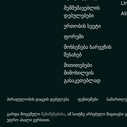
Li
თ
შემმუშავებლის
ა
All
დებულებები
ვ
ერთობის სვეტი
ა
რ
ფორუმი
გ
მოხსენება ხარვეზის
ვ
შესახებ
ე
მითითებები
რ
მიმოხილვის
დ
გასაკეთებლად
ზ
ე
გ
პირადულობის დაცვის დებულება
ფუნთუშები
სამართლებ
ა
დ
გარდა მოცემული
შენიშვნებისა
, ამ საიტზე არსებული შიგთავს
ა
უფრო ახალი ვერსიით.