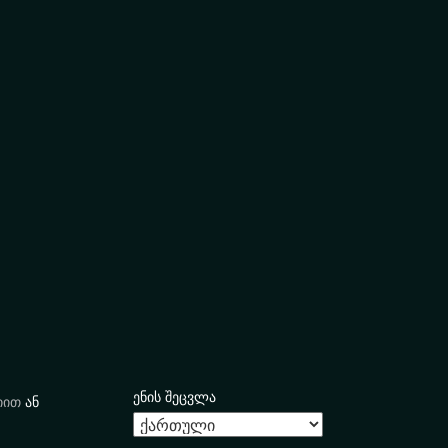
ენის შეცვლა
იით
ან