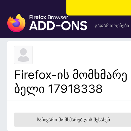
F
i
გაფართოებები
r
e
f
o
x
-
Firefox-ის მომხმარე
ბ
რ
ბელი 17918338
ა
უ
ზ
ე
რ
საჩივარი მომხმარებლის შესახებ
ი
ს