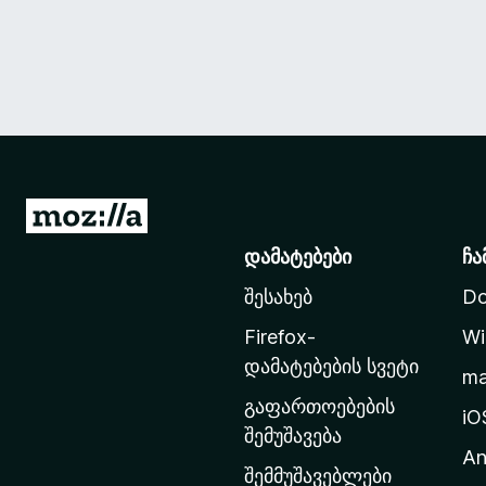
M
o
დამატებები
ჩა
z
შესახებ
Do
i
l
Firefox-
Wi
l
დამატებების სვეტი
m
a
გაფართოებების
-
iO
შემუშავება
ს
An
მ
შემმუშავებლები