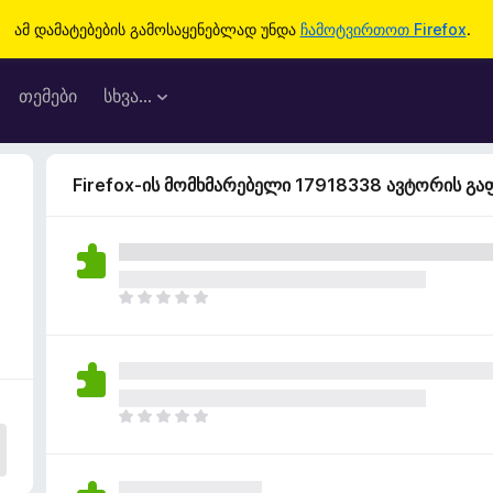
ამ დამატებების გამოსაყენებლად უნდა
ჩამოტვირთოთ Firefox
.
თემები
სხვა…
Firefox-ის მომხმარებელი 17918338 ავტორის გ
ჯ
ე
რ
ა
რ
შ
ჯ
ე
ე
ფ
რ
ა
ა