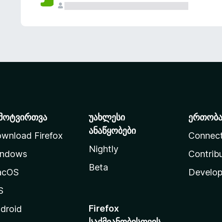
მოტვირთვა
უახლესი
ერთობ
ანაწყობები
wnload Firefox
Connec
Nightly
ndows
Contrib
Beta
acOS
Develop
S
Firefox
droid
საქმიანობისთვის