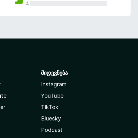
ა
მიდევნება
t
Instagram
ute
YouTube
er
TikTok
Bluesky
Podcast