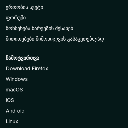
ა
ერთობის სვეტი
ვ
ა
ფორუმი
რ
მოხსენება ხარვეზის შესახებ
გ
მითითებები მიმოხილვის გასაკეთებლად
ვ
ე
რ
ჩამოტვირთვა
დ
Download Firefox
ზ
Windows
ე
გ
macOS
ა
iOS
დ
ა
Android
ს
Linux
ვ