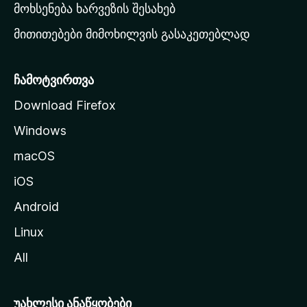
რ
მოხსენება ხარვეზის შესახებ
გ
მითითებები მიმოხილვის გასაკეთებლად
ვ
ე
რ
ჩამოტვირთვა
დ
Download Firefox
ზ
Windows
ე
გ
macOS
ა
iOS
დ
ა
Android
ს
Linux
ვ
All
ლ
ა
უახლესი ანაწყობები