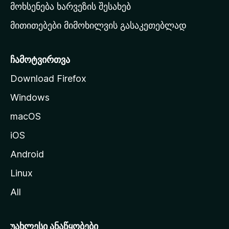
რ
მოხსენება ხარვეზის შესახებ
გ
მითითებები მიმოხილვის გასაკეთებლად
ვ
ე
რ
ჩამოტვირთვა
დ
Download Firefox
ზ
Windows
ე
გ
macOS
ა
iOS
დ
ა
Android
ს
Linux
ვ
All
ლ
ა
უახლესი ანაწყობები