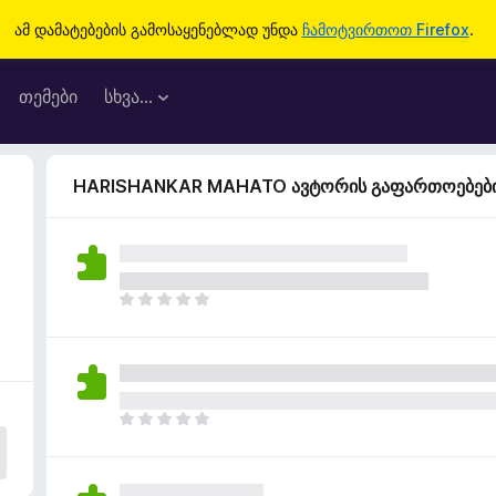
ამ დამატებების გამოსაყენებლად უნდა
ჩამოტვირთოთ Firefox
.
თემები
სხვა…
HARISHANKAR MAHATO ავტორის გაფართოებებ
ჯ
ე
რ
ა
რ
შ
ჯ
ე
ე
ფ
რ
ა
ა