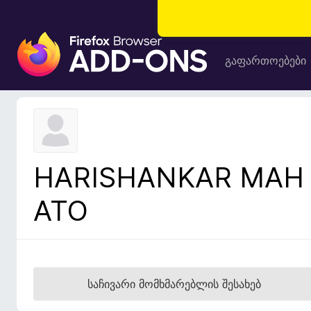
F
i
გაფართოებები
r
e
f
o
x
-
HARISHANKAR MAH
ბ
რ
ATO
ა
უ
ზ
ე
რ
საჩივარი მომხმარებლის შესახებ
ი
ს