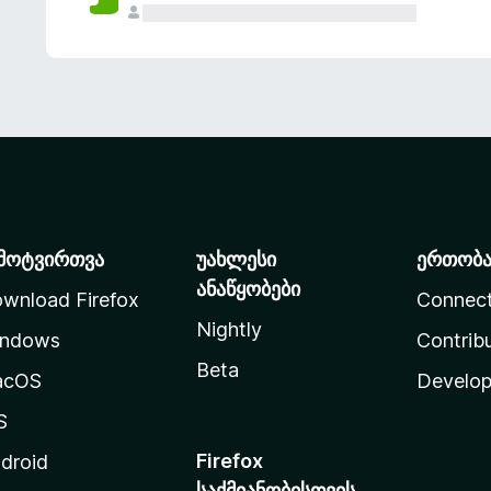
მოტვირთვა
უახლესი
ერთობ
ანაწყობები
wnload Firefox
Connec
Nightly
ndows
Contrib
Beta
acOS
Develop
S
Firefox
droid
საქმიანობისთვის