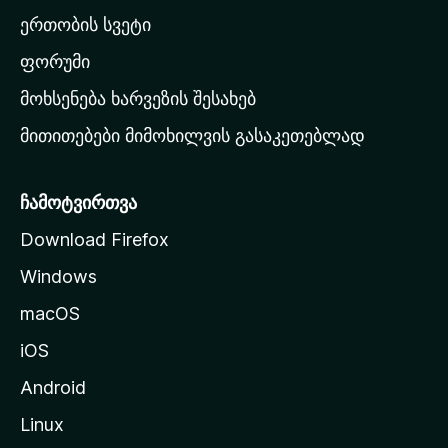
ა
ერთობის სვეტი
ვ
ა
ფორუმი
რ
მოხსენება ხარვეზის შესახებ
გ
მითითებები მიმოხილვის გასაკეთებლად
ვ
ე
რ
ჩამოტვირთვა
დ
Download Firefox
ზ
Windows
ე
გ
macOS
ა
iOS
დ
ა
Android
ს
Linux
ვ