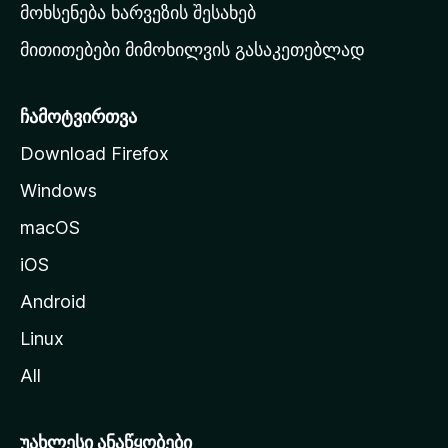
რ
მოხსენება ხარვეზის შესახებ
გ
მითითებები მიმოხილვის გასაკეთებლად
ვ
ე
რ
ჩამოტვირთვა
დ
Download Firefox
ზ
Windows
ე
გ
macOS
ა
iOS
დ
ა
Android
ს
Linux
ვ
All
ლ
ა
უახლესი ანაწყობები