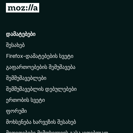
დ
M
ა
o
მ
z
ა
i
დამატებები
ტ
l
ე
შესახებ
l
ბ
a
ე
Firefox-დამატებების სვეტი
ბ
-
გაფართოებების შემუშავება
ი
ს
შემმუშავებლები
მ
თ
შემმუშავებლის დებულებები
ა
ერთობის სვეტი
ვ
ა
ფორუმი
რ
მოხსენება ხარვეზის შესახებ
გ
მითითებები მიმოხილვის გასაკეთებლად