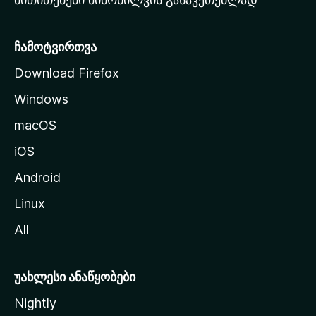
ვ
ე
რ
ჩამოტვირთვა
დ
Download Firefox
ზ
Windows
ე
გ
macOS
ა
iOS
დ
ა
Android
ს
Linux
ვ
All
ლ
ა
უახლესი ანაწყობები
Nightly