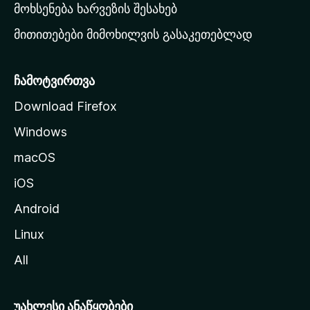
რ
მოხსენება ხარვეზის შესახებ
გ
მითითებები მიმოხილვის გასაკეთებლად
ვ
ე
რ
ჩამოტვირთვა
დ
Download Firefox
ზ
Windows
ე
გ
macOS
ა
iOS
დ
ა
Android
ს
Linux
ვ
All
ლ
ა
უახლესი ანაწყობები