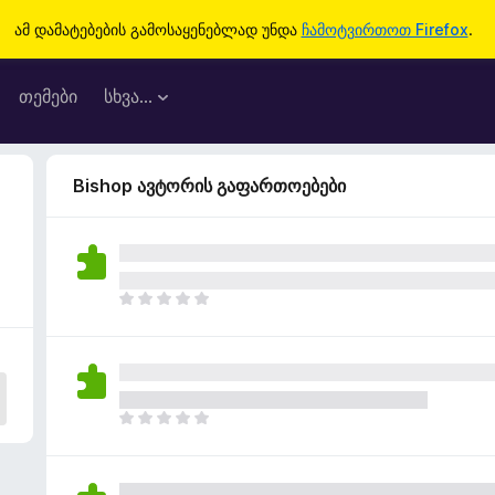
ამ დამატებების გამოსაყენებლად უნდა
ჩამოტვირთოთ Firefox
.
თემები
სხვა…
Bishop ავტორის გაფართოებები
ჯ
ე
რ
ა
რ
შ
ჯ
ე
ე
ფ
რ
ა
ა