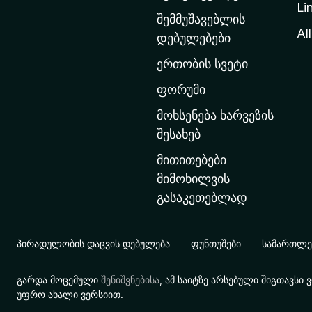
Li
თ
შემმუშავებლის
ა
All
დებულებები
ვ
ერთობის სვეტი
ა
რ
ფორუმი
გ
მოხსენება ხარვეზის
ვ
შესახებ
ე
მითითებები
რ
მიმოხილვის
დ
გასაკეთებლად
ზ
ე
გ
პირადულობის დაცვის დებულება
ფუნთუშები
სამართლებ
ა
დ
გარდა მოცემული
შენიშვნებისა
, ამ საიტზე არსებული შიგთავს
ა
უფრო ახალი ვერსიით.