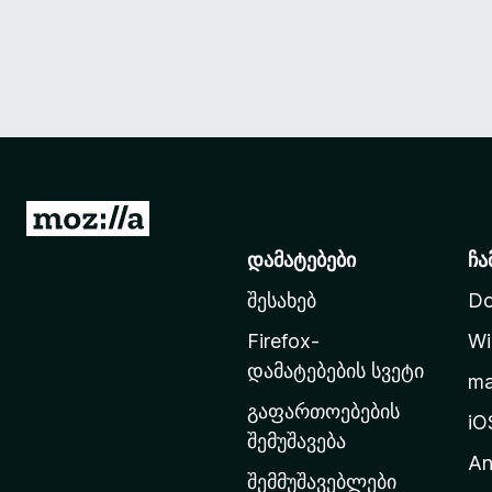
M
o
დამატებები
ჩა
z
შესახებ
Do
i
l
Firefox-
Wi
l
დამატებების სვეტი
m
a
გაფართოებების
-
iO
შემუშავება
ს
An
მ
შემმუშავებლები