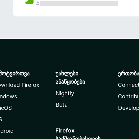
მოტვირთვა
უახლესი
ერთობ
ანაწყობები
wnload Firefox
Connec
Nightly
ndows
Contrib
Beta
acOS
Develop
S
Firefox
droid
საქმიანობისთვის