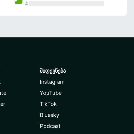
ა
მიდევნება
t
Instagram
ute
YouTube
er
TikTok
Bluesky
Podcast