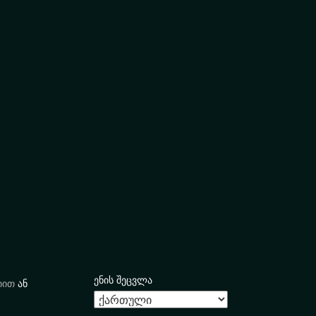
ენის შეცვლა
იით
ან