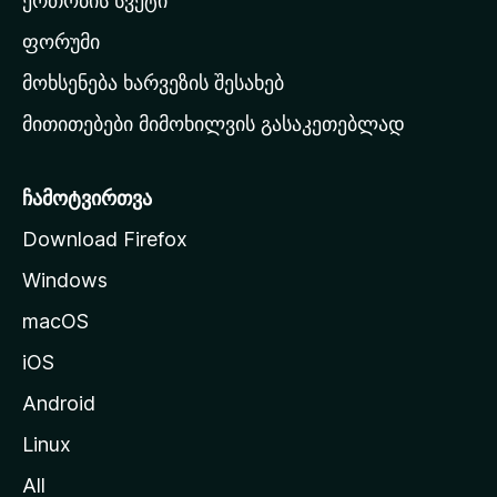
ერთობის სვეტი
ვ
ა
ფორუმი
რ
მოხსენება ხარვეზის შესახებ
გ
მითითებები მიმოხილვის გასაკეთებლად
ვ
ე
რ
ჩამოტვირთვა
დ
Download Firefox
ზ
Windows
ე
გ
macOS
ა
iOS
დ
ა
Android
ს
Linux
ვ
All
ლ