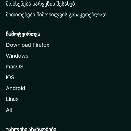
რ
მოხსენება ხარვეზის შესახებ
გ
მითითებები მიმოხილვის გასაკეთებლად
ვ
ე
რ
ჩამოტვირთვა
დ
Download Firefox
ზ
Windows
ე
გ
macOS
ა
iOS
დ
ა
Android
ს
Linux
ვ
All
ლ
ა
უახლესი ანაწყობები