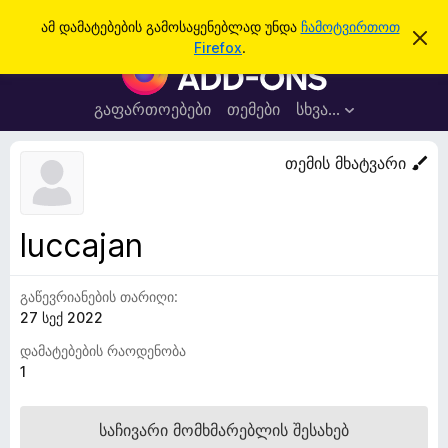
ძ
შესვლა
ამ დამატებების გამოსაყენებლად უნდა
ჩამოტვირთოთ
ა
ი
Firefox
.
მ
F
ე
შ
i
ე
ბ
ტ
r
გაფართოებები
თემები
სხვა…
ა
ყ
e
ო
ბ
f
თემის მხატვარი
ი
o
ნ
ე
x
ბ
-
ი
luccajan
ს
ბ
დ
რ
ა
მ
გაწევრიანების თარიღი:
ა
ა
27 სექ 2022
უ
ლ
ვ
ზ
დამატებების რაოდენობა
ა
ე
1
რ
ი
საჩივარი მომხმარებლის შესახებ
ს