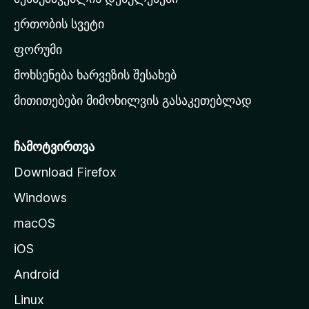
ა
ერთობის სვეტი
ვ
ა
ფორუმი
რ
მოხსენება ხარვეზის შესახებ
გ
მითითებები მიმოხილვის გასაკეთებლად
ვ
ე
რ
ჩამოტვირთვა
დ
Download Firefox
ზ
Windows
ე
გ
macOS
ა
iOS
დ
ა
Android
ს
Linux